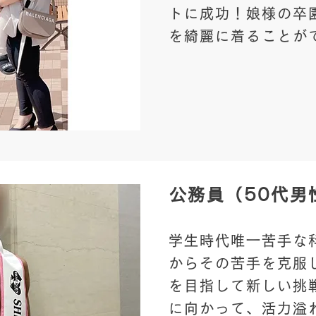
トに成功！​娘様の
を綺麗に着ることが
​公務員（50代男
学生時代唯一苦手な
からその苦手を克服
を目指して新しい挑
に向かって、活力溢