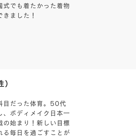
卒園式でも着たかった着物
できました！
性）
科目だった体育。50代
し、ボディメイク日本一
戦の始まり！新しい目標
れる毎日を過ごすことが