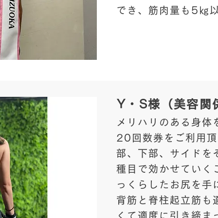
でき、筋肉量も5㎏
​Y・S様（美容関
メリハリのある身体
20回数券をご利用
部、下部、サイドを
種目で効かせていく
っくらしたお尻を手
背筋と脊柱起立筋も
くて適度に引き締ま