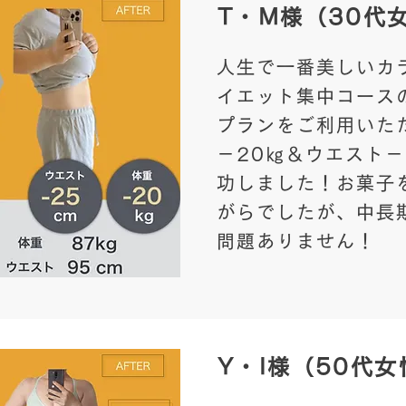
​T・M様（30代
人生で一番美しいカ
イエット集中コース
プランをご利用いた
－20㎏＆ウエスト－
功しました！お菓子
がらでしたが、中長
問題ありません！
​Y・I様（50代