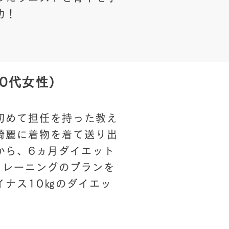
功！
20代女性）
初めて担任を持った教え
綺麗に着物を着て送り出
から、6ヵ月ダイエット
トレーニングのプランを
イナス10㎏のダイエッ